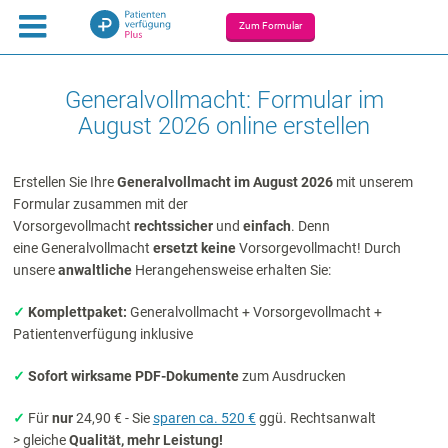
Zum Formular
Generalvollmacht: Formular im
August 2026 online erstellen
Erstellen Sie Ihre
Generalvollmacht im August 2026
mit unserem
Formular zusammen mit der
Vorsorgevollmacht
rechtssicher
und
einfach
. Denn
e
ine
Generalvollmacht
ersetzt keine
Vorsorgevollmacht! Durch
unsere
anwaltliche
Herangehensweise erhalten Sie:
✓
Komplettpaket:
Generalvollmacht +
Vorsorgevollmacht +
Patientenverfügung
inklusive
✓
Sofort wirksame
PDF-Dokumente
zum Ausdrucken
✓
Für
nur
24,90 € - Sie
sparen ca. 520 €
ggü. Rechtsanwalt
> gleiche
Qualität, mehr Leistung!