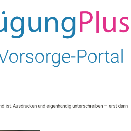
dend ist: Ausdrucken und eigenhändig unterschreiben — erst dann